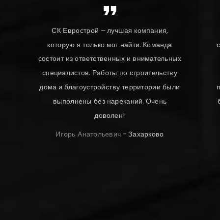
На протяжении всего периода
сотрудничества компания «СК Еврострой»
х
проявила себя в качестве надежного
партнера. Специалисты компании –
и
профессионалы с большой буквы! Работа
была выполнена очень аккуратно, ребята
учли все детали. Выражаем
благодарность и желаем организации
успехов и новых достижений.
Юлиан Венеаминович
-
Маслово